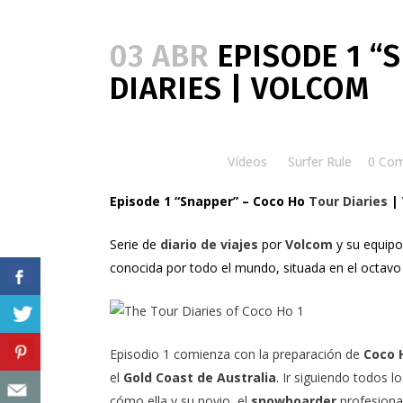
03 ABR
EPISODE 1 “
DIARIES | VOLCOM
Posted at 09:24h
in
Vídeos
by
Surfer Rule
0 Co
Episode 1 “Snapper” – Coco Ho
Tour Diaries
|
Serie de
diario de viajes
por
Volcom
y su equipo
conocida por todo el mundo, situada en el octavo 
Episodio 1 comienza con la preparación de
Coco 
el
Gold Coast de Australia
. Ir siguiendo todos 
cómo ella y su novio, el
snowboarder
profesiona