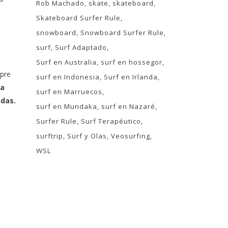
Rob Machado
skate
skateboard
Skateboard Surfer Rule
snowboard
Snowboard Surfer Rule
surf
Surf Adaptado
Surf en Australia
surf en hossegor
mpre
surf en Indonesia
Surf en Irlanda
na
surf en Marruecos
idas.
surf en Mundaka
surf en Nazaré
Surfer Rule
Surf Terapéutico
surftrip
Surf y Olas
Veosurfing
WSL