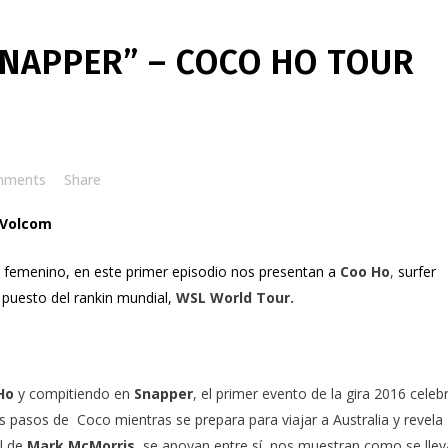
SNAPPER” – COCO HO TOUR
mments
Share
 Volcom
 femenino, en este primer episodio nos presentan a
Coo Ho
,
surfer
puesto del rankin mundial,
WSL World Tour.
Ho
y compitiendo en
Snapper
, el primer evento de la gira 2016 celeb
los pasos de Coco mientras se prepara para viajar a Australia y revela
l de
Mark McMorris
,
se apoyan entre sí, nos muestran como se llev