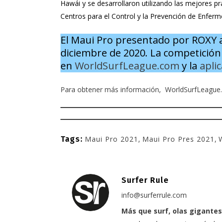
Hawái y se desarrollaron utilizando las mejores pr
Centros para el Control y la Prevención de Enfer
El Maui Pro presentado por ROXY ab
diciembre de 2020. La competició
en
WorldSurfLeague.com
y la
apli
Para obtener más información,
WorldSurfLeague
Tags:
Maui Pro 2021
,
Maui Pro Pres 2021
,
Surfer Rule
info@surferrule.com
Más que surf, olas gigantes