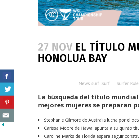
27 NOV
EL TÍTULO M
HONOLUA BAY
Posted at 14:00h
in
News surf
,
Surf
by
Surfer Rule
La búsqueda del título mundial
mejores mujeres se preparan p
Stephanie Gilmore
de Australia lucha por el oc
Carissa Moore
de Hawai apunta a su quinto tít
Caroline Marks
de Florida espera seguir constr