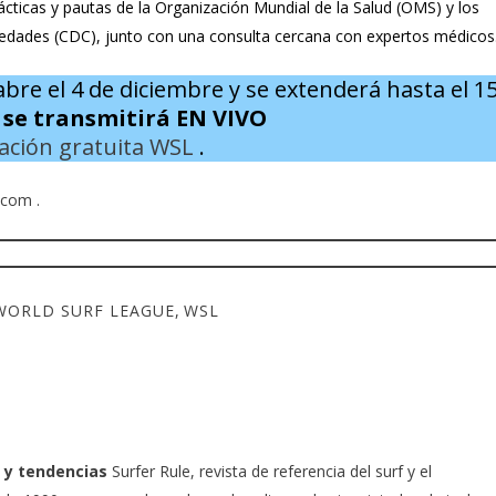
ácticas y pautas de la Organización Mundial de la Salud (OMS) y los
medades (CDC), junto con una consulta cercana con expertos médicos
re el 4 de diciembre y se extenderá hasta el 1
n
se transmitirá EN VIVO
cación gratuita WSL
.
.com
.
WORLD SURF LEAGUE
,
WSL
 y tendencias
Surfer Rule, revista de referencia del surf y el