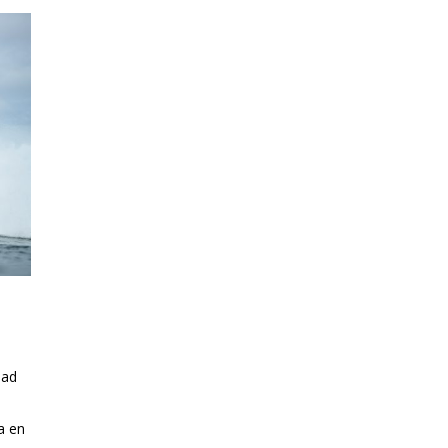
dad
a en