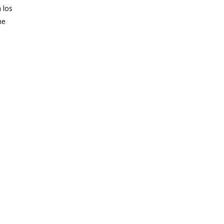
 los
ne