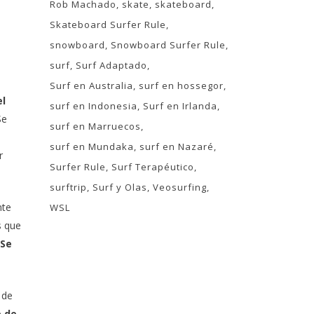
Rob Machado
skate
skateboard
Skateboard Surfer Rule
snowboard
Snowboard Surfer Rule
surf
Surf Adaptado
Surf en Australia
surf en hossegor
el
surf en Indonesia
Surf en Irlanda
Se
surf en Marruecos
surf en Mundaka
surf en Nazaré
r
Surfer Rule
Surf Terapéutico
surftrip
Surf y Olas
Veosurfing
nte
WSL
s que
Se
 de
e de