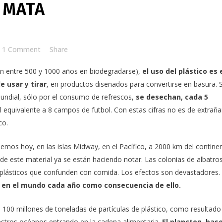
 MATA
1 Comment
Share
dan entre 500 y 1000 años en biodegradarse),
el uso del plástico es 
 usar y tirar
, en productos diseñados para convertirse en basura. 
undial, sólo por el consumo de refrescos,
se desechan, cada 5
el equivalente a 8 campos de futbol. Con estas cifras no es de extraña
co.
aemos hoy, en las
islas Midway
, en el Pacífico, a 2000 km del contine
de este material ya se están haciendo notar. Las colonias de albatro
on plásticos que confunden con comida. Los efectos son devastadores.
n en el mundo cada año como consecuencia de ello.
 100 millones de toneladas de partículas de plástico, como resultado
uestros océanos entrando en la cadena alimentaria.
El plancton, bas