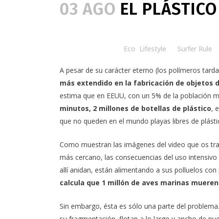
03 AGO
EL PLÁSTICO
Posted at 15:00h
in
Eco
,
Lifestyle
by
Surfer Rule
A pesar de su carácter eterno (los polímeros tar
más extendido en la fabricación de objetos de
estima que en EEUU, con un 5% de la población m
minutos, 2 millones de botellas de plástico
, 
que no queden en el mundo playas libres de plásti
Como muestran las imágenes del video que os tr
más cercano, las consecuencias del uso intensivo 
allí anidan, están alimentando a sus polluelos c
calcula que 1 millón de aves marinas muere
Sin embargo, ésta es sólo una parte del problema.
su fragmentación, flotan a lo largo y ancho de n