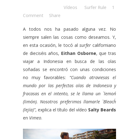
Posted at 12:00h
in
Vídeos
by
Surfer Rule
1
Comment
Share
A todos nos ha pasado alguna vez. No
siempre salen las cosas como deseamos. Y,
en esta ocasión, le tocó al
surfer
californiano
de dieciséis años,
Eithan Osborne
, que tras
viajar a Indonesia en busca de las olas
soñadas se encontró con unas condiciones
no muy favorables:
“Cuando atraviesas el
mundo por las perfectas olas de Indonesia y
fracasas en el intento, se le llama un `lemon´
(limón). Nosotros preferimos llamarle `Bleach´
(lejía)”
, explica el título del vídeo
Salty Beards
en
Vimeo
.