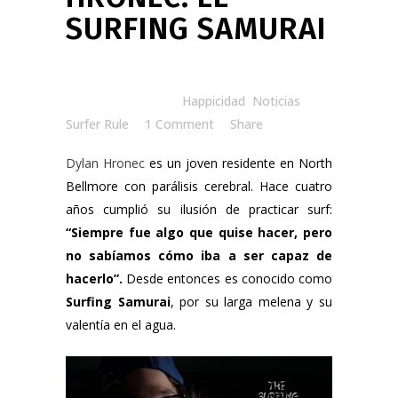
SURFING SAMURAI
Posted at 20:00h
in
Happicidad
,
Noticias
by
Surfer Rule
1 Comment
Share
Dylan Hronec
es un joven residente en North
Bellmore con parálisis cerebral. Hace cuatro
años cumplió su ilusión de practicar surf:
“Siempre fue algo que quise hacer, pero
no sabíamos cómo iba a ser capaz de
hacerlo”.
Desde entonces es conocido como
Surfing Samurai
, por su larga melena y su
valentía en el agua.