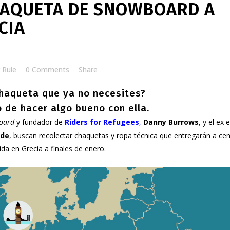
AQUETA DE SNOWBOARD A
CIA
 Rule
0 Comments
Share
chaqueta que ya no necesites?
 de hacer algo bueno con ella.
oard
y fundador de
Riders for Refugees
,
Danny Burrows
, y el ex 
ade
, buscan recolectar chaquetas y ropa técnica que entregarán a ce
da en Grecia a finales de enero.