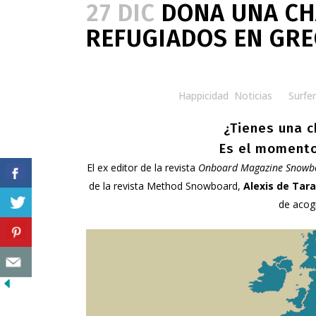
27 DIC
DONA UNA CH
REFUGIADOS EN GRE
Posted at 18:00h
in
Happicidad
,
Noticias
by
Surfer
¿Tienes una 
Es el momento
El ex editor de la revista
Onboard Magazine Snowb
de la revista Method Snowboard,
Alexis de Tar
de acogi