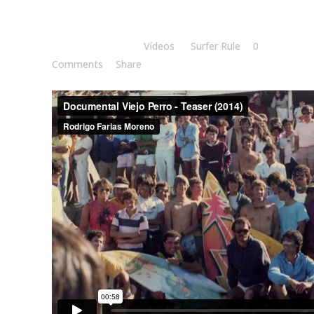
Posted at 12:00h
in
Vídeos
by
Surfer Rule
0
Comments
Share