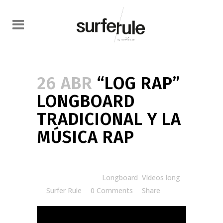
26 ABR
“LOG RAP”
LONGBOARD
TRADICIONAL Y LA
MÚSICA RAP
Posted at 08:30h
in
Longboard
,
Vídeos long
by
Surfer Rule
0 Comments
Share