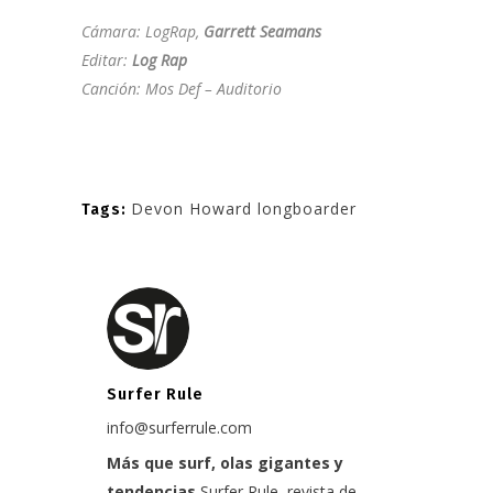
Cámara:
LogRap
,
Garrett Seamans
Editar:
Log Rap
Canción:
Mos Def – Auditorio
Devon Howard longboarder
Tags:
Surfer Rule
info@surferrule.com
Más que surf, olas gigantes y
tendencias
Surfer Rule, revista de