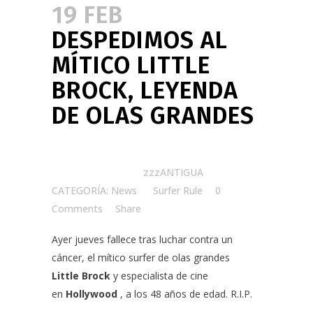
19 FEB
DESPEDIMOS AL
MÍTICO LITTLE
BROCK, LEYENDA
DE OLAS GRANDES
Posted at 12:34h
in
zzzANTIGUA
CATEGORÍA: News
by
Surfer Rule
0
Comments
Share
Ayer jueves fallece tras luchar contra un
cáncer, el mítico surfer de olas grandes
Little Brock
y especialista de cine
en
Hollywood
,
a los 48 años de edad. R.I.P.