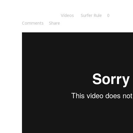
Posted at 10:06h
in
Vídeos
by
Surfer Rule
0
Comments
Share