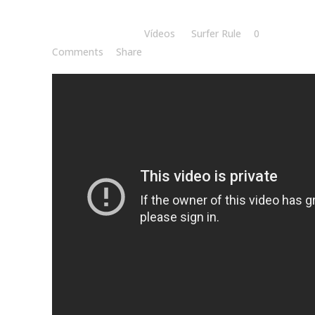
Posted at 18:00h
in
Vídeos
by
Surfer Rule
0
Comments
Share