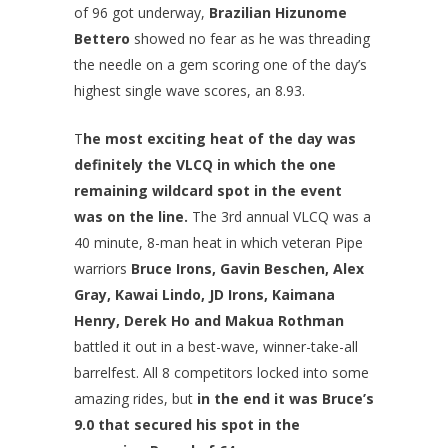
of 96 got underway,
Brazilian Hizunome
Bettero
showed no fear as he was threading
the needle on a gem scoring one of the day’s
highest single wave scores, an 8.93.
T
he most exciting heat of the day was
definitely the VLCQ in which the one
remaining wildcard spot in the event
was on the line.
The 3rd annual VLCQ was a
40 minute, 8-man heat in which veteran Pipe
warriors
Bruce Irons, Gavin Beschen, Alex
Gray, Kawai Lindo, JD Irons, Kaimana
Henry, Derek Ho and Makua Rothman
battled it out in a best-wave, winner-take-all
barrelfest. All 8 competitors locked into some
amazing rides, but
in the end it was Bruce’s
9.0 that secured his spot in the