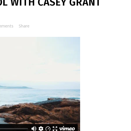
L WITH CASEY GRANT
mments
Share