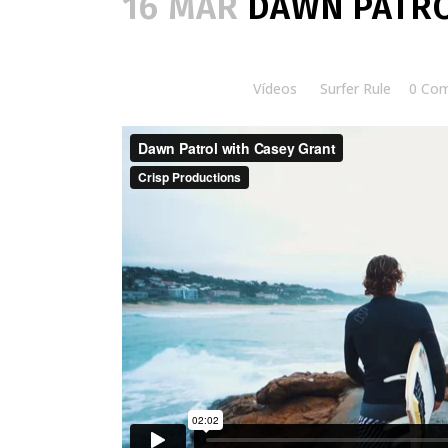
16 MAR
DAWN PATRO
Posted at 10:00h
in
Vídeos
by
Surfer Rule
0 Co