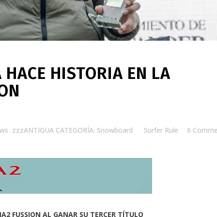
 HACE HISTORIA EN LA
ION
ews
,
zzzANTIGUA CATEGORÍA: Snowboard
by
Surfer Rule
6 Comme
NA2 FUSSION AL GANAR SU TERCER TÍTULO