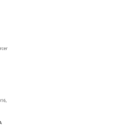
rcer
016
,
A