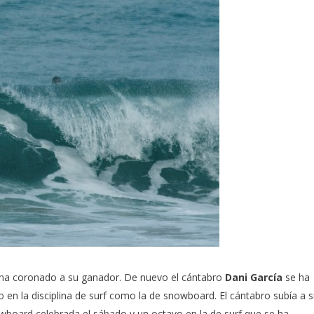
ha coronado a su ganador. De nuevo el cántabro
Dani García
se ha
to en la disciplina de surf como la de snowboard. El cántabro subía a 
board celebrada el sábado y un octavo en la de surf que se ha