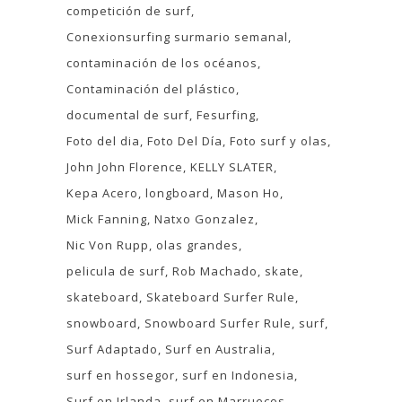
competición de surf
Conexionsurfing surmario semanal
contaminación de los océanos
Contaminación del plástico
documental de surf
Fesurfing
Foto del dia
Foto Del Día
Foto surf y olas
John John Florence
KELLY SLATER
Kepa Acero
longboard
Mason Ho
Mick Fanning
Natxo Gonzalez
Nic Von Rupp
olas grandes
pelicula de surf
Rob Machado
skate
skateboard
Skateboard Surfer Rule
snowboard
Snowboard Surfer Rule
surf
Surf Adaptado
Surf en Australia
surf en hossegor
surf en Indonesia
Surf en Irlanda
surf en Marruecos