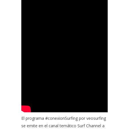
El programa #conexionSurfing por
veosurfing
se emite en el canal temático
Surf Channel a