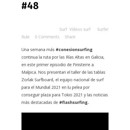
#48
Posted at 08:30h
in
Surf
,
Vídeos surf
by
Surfer
Rule
0 Comments
Share
Una semana más
#conesionsurfing
continua la ruta por las Rías Altas en Galicia,
en este primer episodio de Finisterre a
Malpica. Nos presentan el taller de las tablas
Zorlak Surfboard
, el equipo nacional de surf
para el Mundial 2021 en lu pelea por
conseguir plaza para Tokio 2021 y las noticias
más destacadas de
#flashsurfing.