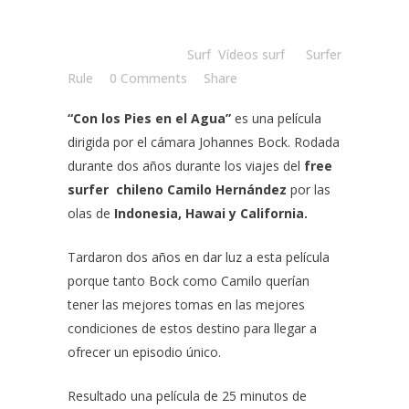
Posted at 12:00h
in
Surf
,
Vídeos surf
by
Surfer
Rule
0 Comments
Share
“Con los Pies en el Agua”
es una película
dirigida por el cámara
Johannes Bock.
Rodada
durante dos años durante los viajes del
free
surfer chileno Camilo Hernández
por las
olas de
Indonesia, Hawai y California.
Tardaron dos años en dar luz a esta película
porque tanto Bock como Camilo querían
tener las mejores tomas en las mejores
condiciones de estos destino para llegar a
ofrecer un episodio único.
Resultado una película de 25 minutos de