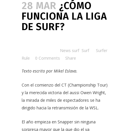
28 MAR
¿CÓMO
FUNCIONA LA LIGA
DE SURF?
Posted at 10:35h
in
News surf
,
Surf
by
Surfer
Rule
0 Comments
Share
Texto escrito por Mikel Eslava.
Con el comienzo del
CT (Championship Tour)
y la merecida victoria del aussi Owen Wright,
la mirada de miles de espectadores se ha
dirigido hacia la retransmisión de la
WSL
.
El año empieza en Snapper sin ninguna
sorpresa mayor que la que dio el ya