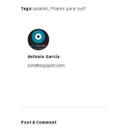
pilates
,
PIlates para surf
Tags:
Antonio García
tom@ecpsport.com
Post A Comment