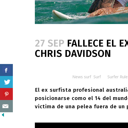
27 SEP
FALLECE EL E
CHRIS DAVIDSON
Posted at 08:30h
in
News surf
,
Surf
by
Surfer Rule
El ex surfista profesional austral
posicionarse como el 14 del mundo
victima de una pelea fuera de un 