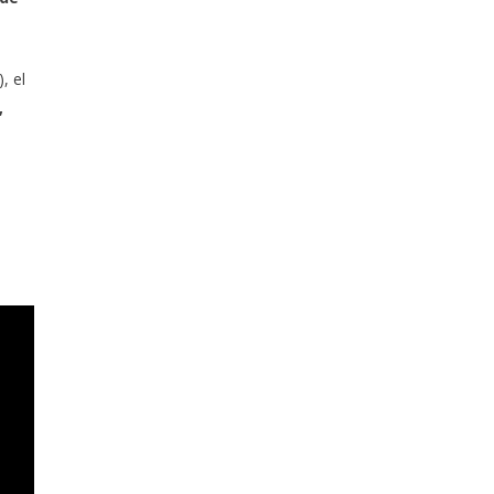
, el
,