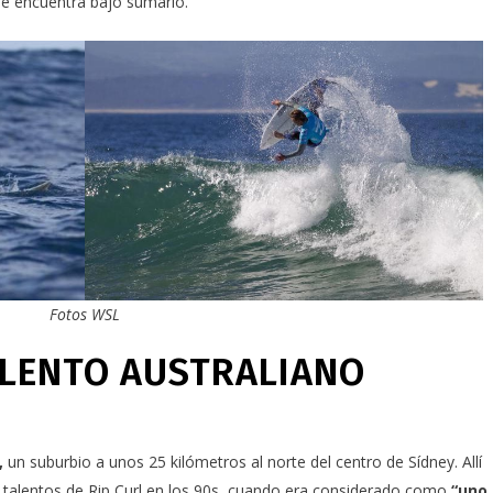
se encuentra bajo sumario.
Fotos
WSL
ALENTO AUSTRALIANO
,
un suburbio a unos 25 kilómetros al norte del centro de Sídney. Allí
de talentos de Rip Curl en los 90s, cuando era considerado como
“uno