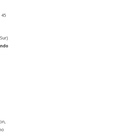
s 45
Sur)
endo
on,
no