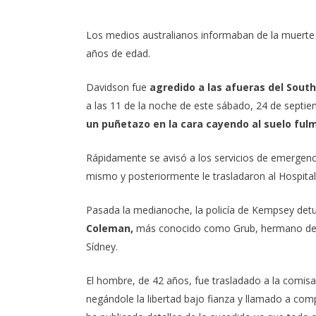
Los medios australianos informaban de la muerte 
años de edad.
Davidson fue
agredido a las afueras del Sout
a las 11 de la noche de este sábado, 24 de septi
un puñetazo en la cara cayendo al suelo ful
Rápidamente se avisó a los servicios de emergencia
mismo y posteriormente le trasladaron al Hospita
Pasada la medianoche, la policía de Kempsey detuv
Coleman,
más conocido como Grub, hermano del
Sídney.
El hombre, de 42 años, fue trasladado a la comisa
negándole
la libertad bajo fianza y llamado a co