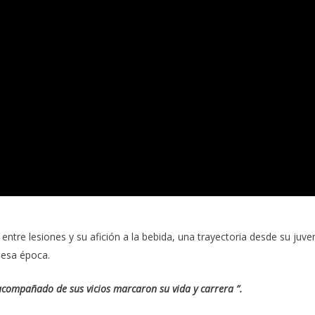
ntre lesiones y su afición a la bebida,
una trayectoria desde su juve
n esa época.
compañado de sus vicios marcaron su vida y carrera ”.