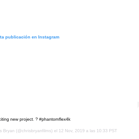
sta publicación en Instagram
iting new project. ? #phantomflex4k
s Bryan
(@chrisbryanfilms) el
12 Nov, 2019 a las 10:33 PST