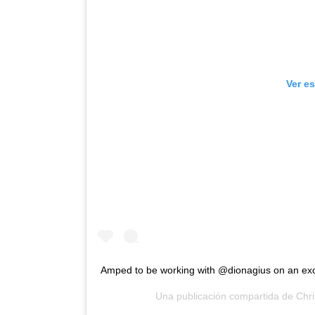
Ver e
Amped to be working with @dionagius on an exc
Una publicación compartida de
Chri