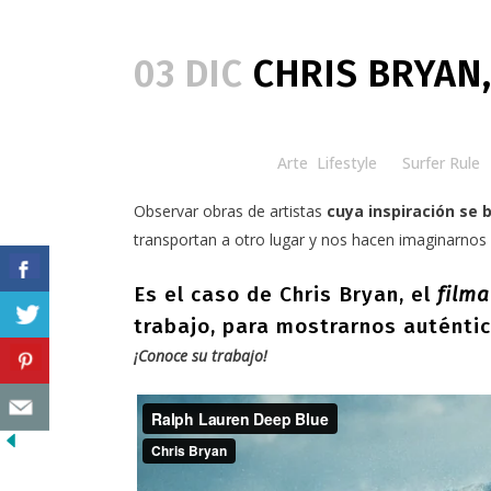
03 DIC
CHRIS BRYAN,
Posted at 08:30h
in
Arte
,
Lifestyle
by
Surfer Rule
Observar obras de artistas
cuya inspiración se 
transportan a otro lugar y nos hacen imaginarnos
Es el caso de Chris Bryan, el
film
trabajo, para mostrarnos auténtic
¡Conoce su trabajo!