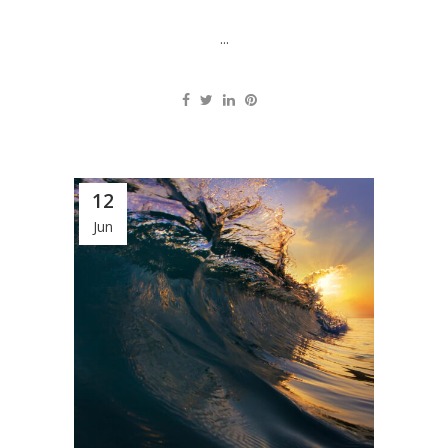
...
12
Jun