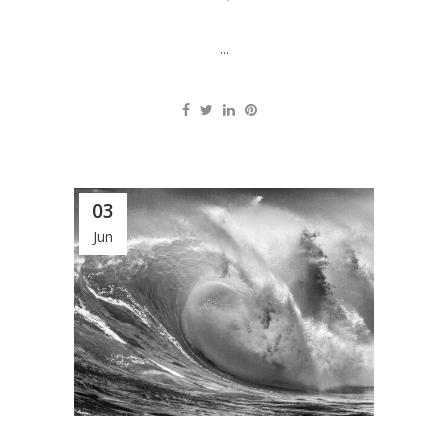
...
03
Jun