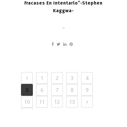
Fracases En Intentarlo”-Stephen
Kaggwa-
...
1
2
3
4
5
6
7
8
9
10
11
12
13