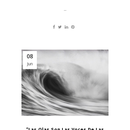
...
08
Jun
“Las Olas Son Las Voces De Las