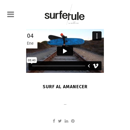
04
Ene
SURF AL AMANECER
...