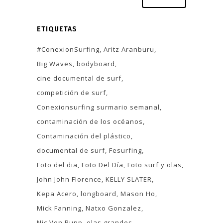
ETIQUETAS
#ConexionSurfing
Aritz Aranburu
Big Waves
bodyboard
cine documental de surf
competición de surf
Conexionsurfing surmario semanal
contaminación de los océanos
Contaminación del plástico
documental de surf
Fesurfing
Foto del dia
Foto Del Día
Foto surf y olas
John John Florence
KELLY SLATER
Kepa Acero
longboard
Mason Ho
Mick Fanning
Natxo Gonzalez
Nic Von Rupp
olas grandes