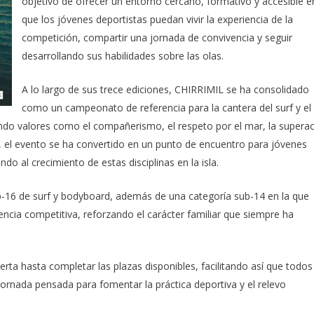
objetivo de ofrecer un entorno cercano, formativo y accesible e
que los jóvenes deportistas puedan vivir la experiencia de la
competición, compartir una jornada de convivencia y seguir
desarrollando sus habilidades sobre las olas.
A lo largo de sus trece ediciones, CHIRRIMIL se ha consolidado
como un campeonato de referencia para la cantera del surf y el
do valores como el compañerismo, el respeto por el mar, la supera
ón, el evento se ha convertido en un punto de encuentro para jóvenes
ndo al crecimiento de estas disciplinas en la isla.
-16 de surf y bodyboard, además de una categoría sub-14 en la que
encia competitiva, reforzando el carácter familiar que siempre ha
ierta hasta completar las plazas disponibles, facilitando así que todos
ornada pensada para fomentar la práctica deportiva y el relevo