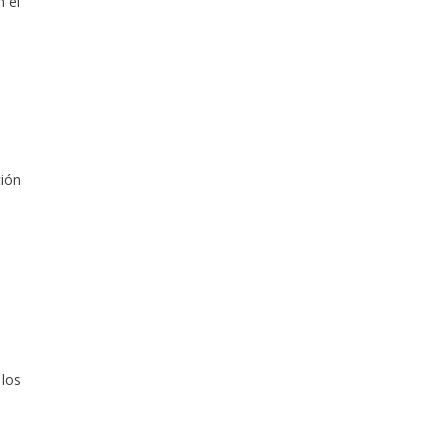
n el
ción
 los