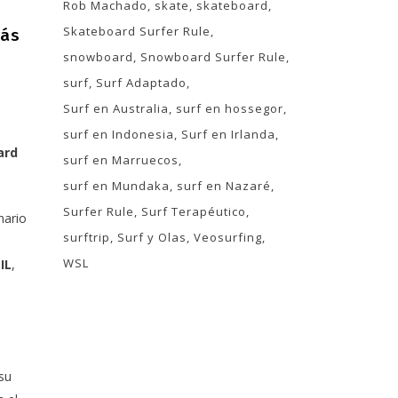
Rob Machado
skate
skateboard
Skateboard Surfer Rule
más
snowboard
Snowboard Surfer Rule
surf
Surf Adaptado
Surf en Australia
surf en hossegor
surf en Indonesia
Surf en Irlanda
ard
surf en Marruecos
surf en Mundaka
surf en Nazaré
Surfer Rule
Surf Terapéutico
nario
surftrip
Surf y Olas
Veosurfing
WSL
IL
,
su