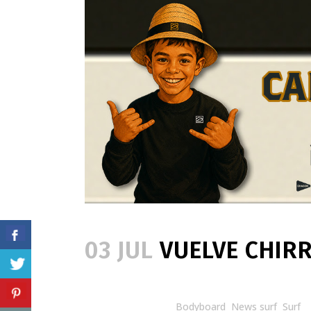
03 JUL
VUELVE CHIRR
Posted at 09:42h
in
Bodyboard
,
News surf
,
Surf
b