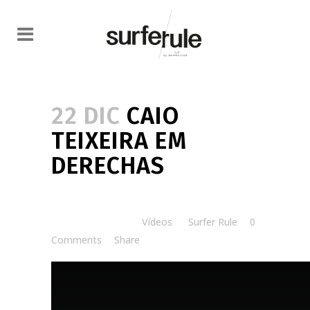
22 DIC
CAIO
TEIXEIRA EM
DERECHAS
Posted at 12:00h
in
Vídeos
by
Surfer Rule
0
Comments
Share