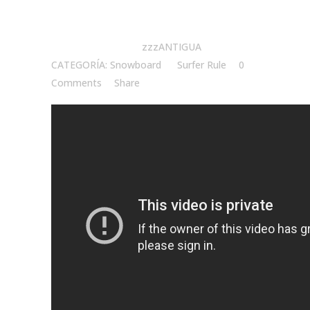
Posted at 17:16h
in
zzzANTIGUA
CATEGORÍA: Snowboard
by
Surfer Rule
0
Comments
Share