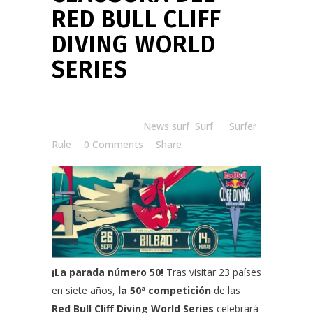
RED BULL CLIFF
DIVING WORLD
SERIES
Posted at 17:04h
in
News surf
,
Surf
by
Surfer
Rule
0 Comments
Share
¡La parada número 50!
Tras visitar 23 países
en siete años,
la 50ª competición
de las
Red Bull Cliff Diving World Series
celebrará