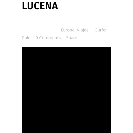
LUCENA
Posted at 08:30h
in
Europa
,
Viajes
by
Surfer
Rule
0 Comments
Share