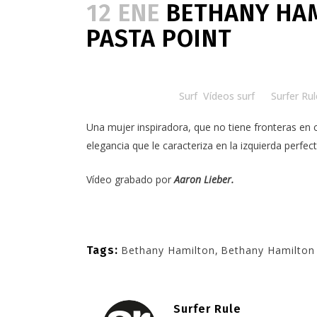
12 ENE
BETHANY HAM
PASTA POINT
Posted at 18:00h
in
Surf
,
Vídeos surf
by
Surfer Rul
Una mujer inspiradora, que no tiene fronteras en 
elegancia que le caracteriza en la izquierda perfe
Vídeo grabado por
Aaron Lieber.
Tags:
Bethany Hamilton
,
Bethany Hamilton 
Surfer Rule