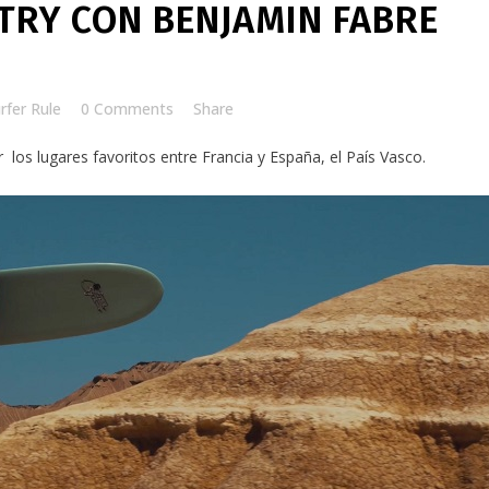
RY CON BENJAMIN FABRE
rfer Rule
0 Comments
Share
r
los lugares favoritos entre Francia y España, el País Vasco.