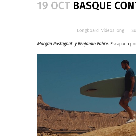
19 OCT
BASQUE CONT
Posted at 08:30h
in
Longboard
,
Vídeos long
by
Su
Morgan Rostagnat
y
Benjamin Fabre
.
Escapada po