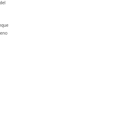
del
unque
reno