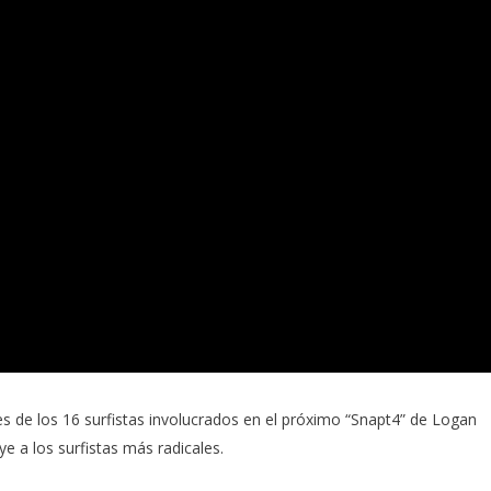
es de los 16 surfistas involucrados en el próximo “Snapt4” de Logan
e a los surfistas más radicales.