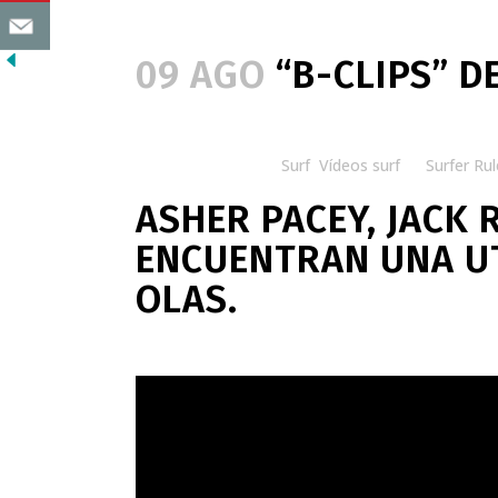
09 AGO
“B-CLIPS” D
Posted at 07:45h
in
Surf
,
Vídeos surf
by
Surfer Rul
ASHER PACEY, JACK 
ENCUENTRAN UNA UT
OLAS.