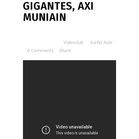
GIGANTES, AXI
MUNIAIN
Posted at 15:05h
in
Videoclub
by
Surfer Rule
0 Comments
Share