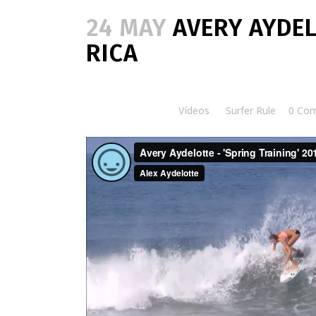
24 MAY
AVERY AYDEL
RICA
Posted at 12:00h
in
Vídeos
by
Surfer Rule
0 Co