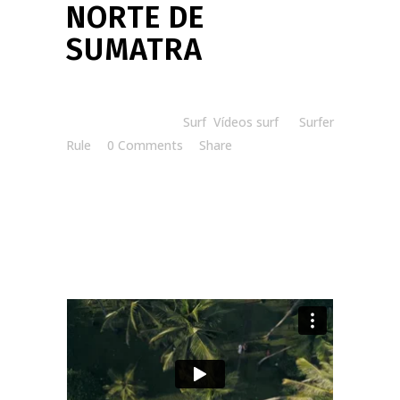
NORTE DE
SUMATRA
Posted at 08:30h
in
Surf
,
Vídeos surf
by
Surfer
Rule
0 Comments
Share