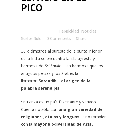
PICO
Posted at 15:00h
in
Happicidad
,
Noticias
by
Surfer Rule
0 Comments
Share
30 kilómetros al sureste de la punta inferior
de la India se encuentra la isla agreste y
hermosa de
Sri
Lanka
, tan hermosa que los
antiguos persas y los árabes la
llamaron
Sarandib – el origen de la
palabra serendipia
.
Sri Lanka es un país fascinante y variado.
Cuenta no sólo con
una gran variedad de
religiones , etnias y lenguas
; sino también
con la
mayor biodiversidad de Asia.