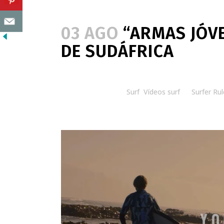
03 AGO
“ARMAS JÓVE
DE SUDÁFRICA
Posted at 08:30h
in
Surf
,
Vídeos surf
by
Surfer Rul