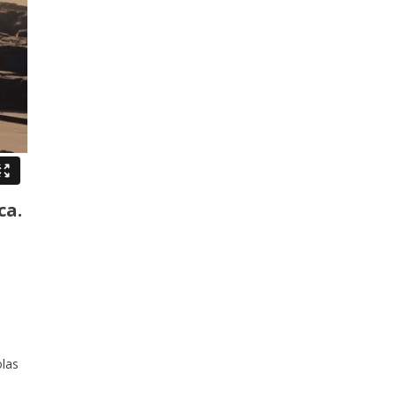
ca.
olas