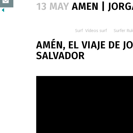
13 MAY
AMEN | JORG
Posted at 08:30h
in
Surf
,
Vídeos surf
by
Surfer Rul
AMÉN, EL VIAJE DE 
SALVADOR