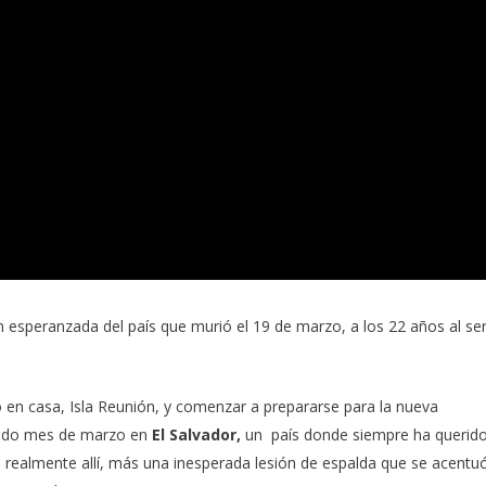
n esperanzada del país que
murió el 19 de marzo, a los 22 años al se
en casa, Isla Reunión, y comenzar a prepararse para la nueva
ado mes de marzo en
El Salvador,
un
país donde siempre ha querid
 realmente allí, más una inesperada lesión de espalda que se acentu