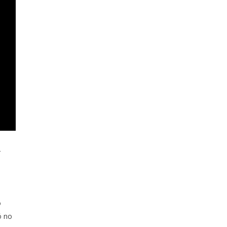
r
o
ó no