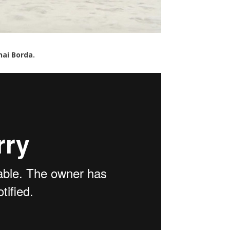
nai Borda
.