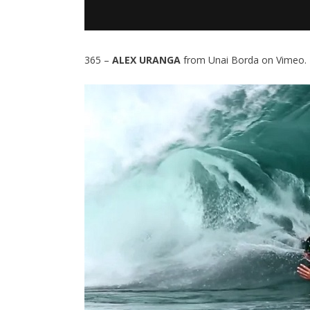
365 –
ALEX URANGA
from
Unai Borda
on
Vimeo
.