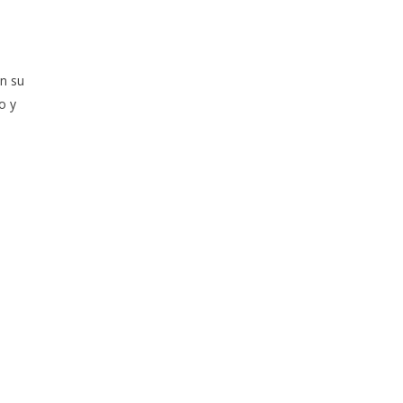
n su
o y