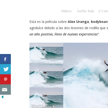
Posted at 16:03h
in
Vídeos
by
Surfer Rule
0 Co
Esta es la película sobre
Alex Uranga
,
bodyboar
agridulce debido a las dos lesiones de rodilla que
un año positivo, lleno de nuevas experiencias”
.