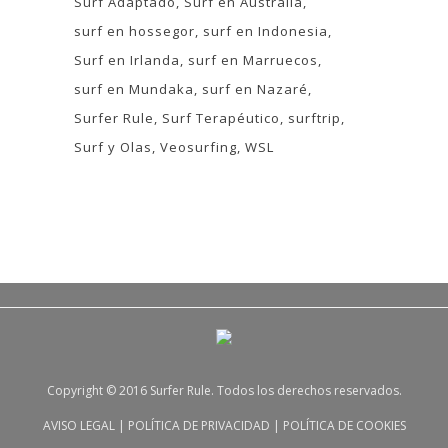
Surf Adaptado
Surf en Australia
surf en hossegor
surf en Indonesia
Surf en Irlanda
surf en Marruecos
surf en Mundaka
surf en Nazaré
Surfer Rule
Surf Terapéutico
surftrip
Surf y Olas
Veosurfing
WSL
Copyright © 2016 Surfer Rule. Todos los derechos reservados.
AVISO LEGAL
|
POLÍTICA DE PRIVACIDAD
|
POLÍTICA DE COOKIES