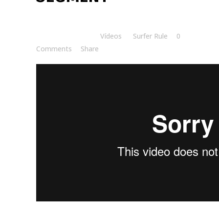
Posted at 20:00h
in
Vídeos
by
Surfer Rule
0
Comments
Share