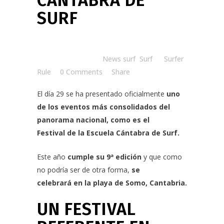
CÁNTABRA DE
SURF
Posted at 09:58h
in
News surf
,
Surf
by
Surfer
Rule
0 Comments
Share
El día 29 se ha presentado oficialmente
uno
de los eventos más consolidados del
panorama nacional, como es el
Festival
de la
Escuela Cántabra de Surf
.
Este año
cumple su 9ª edición
y que como
no podría ser de otra forma,
se
celebrará en la playa de Somo, Cantabria.
UN FESTIVAL