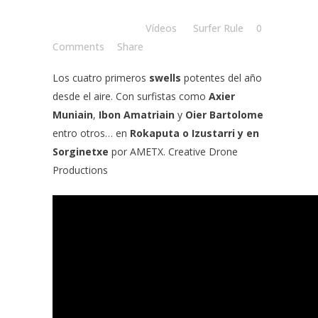
Posted at 17:00h
in
Vídeos
by
Surfer Rule
0
Comments
Share
Los cuatro primeros
swells
potentes del año
desde el aire. Con surfistas como
Axier
Muniain
,
Ibon Amatriain
y
Oier Bartolome
entro otros… en
Rokaputa o Izustarri y en
Sorginetxe
por
AMETX. Creative Drone
Productions