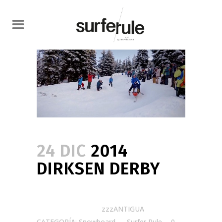
24 DIC
2014
DIRKSEN DERBY
Posted at 10:00h
in
zzzANTIGUA
CATEGORÍA: Snowboard
by
Surfer Rule
0