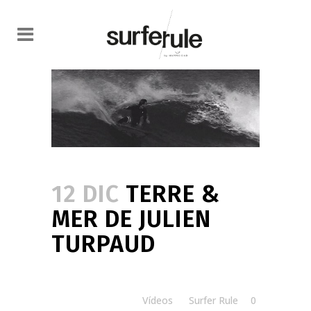
12 DIC
TERRE &
MER DE JULIEN
TURPAUD
Posted at 15:00h
in
Vídeos
by
Surfer Rule
0