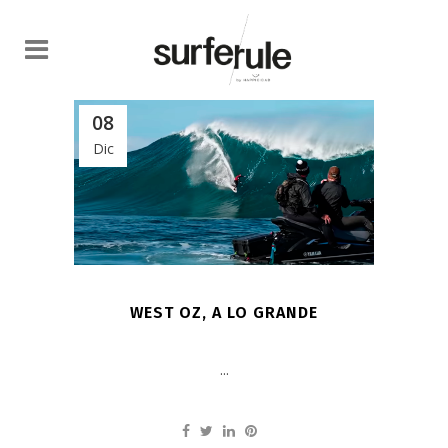
08
Dic
WEST OZ, A LO GRANDE
...