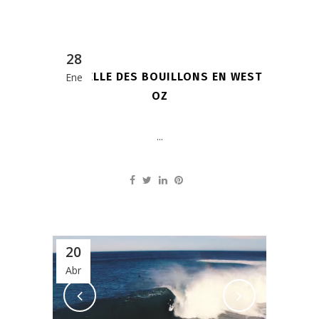
28
MICHELLE DES BOUILLONS EN WEST
Ene
OZ
...
20
Abr