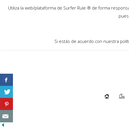
17
Utiliza la web/plataforma de Surfer Rule ® de forma responsab
Mar
pues 
Si estás de acuerdo con nuestra polít
ZIETZ Y KENNEDY EN WAVEGARDEN
...