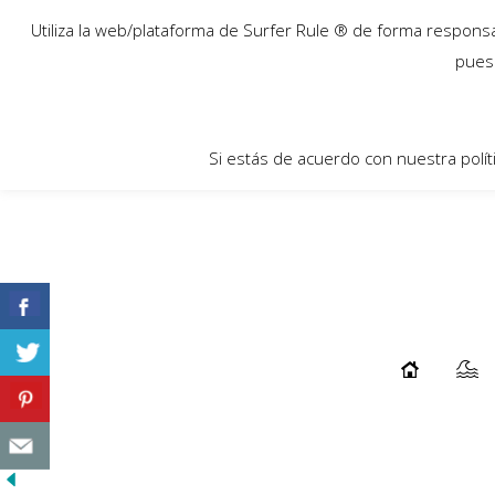
17
Utiliza la web/plataforma de Surfer Rule ® de forma responsab
Feb
pues 
Si estás de acuerdo con nuestra polít
SURF WORDZ LONGBOARD
...