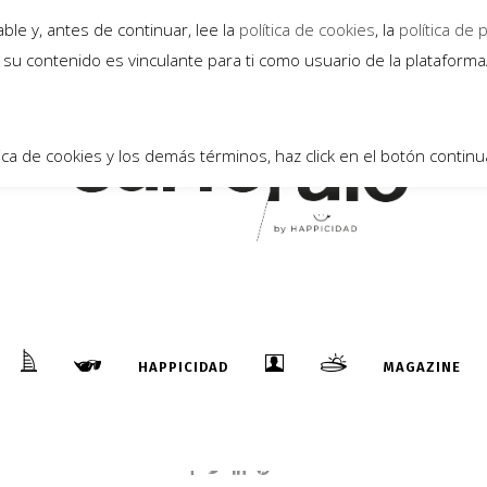
23
le y, antes de continuar, lee la
política de cookies
, la
política de 
Dic
su contenido es vinculante para ti como usuario de la plataform
ica de cookies y los demás términos, haz click en el botón continu
“SON OF LAST SURF MOVIE” Por CHRIS
BYSTROM
HAPPICIDAD
MAGAZINE
...