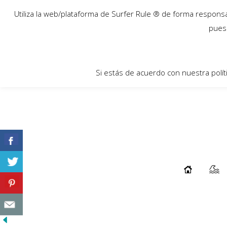
26
Utiliza la web/plataforma de Surfer Rule ® de forma responsab
Nov
pues 
Si estás de acuerdo con nuestra polít
¿HAY OLAS EN MARRUECOS?
...