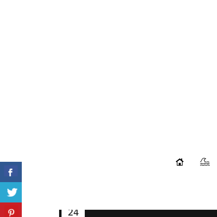
06
Ago
JUAN ARCA FREESURFER 2017
...
24