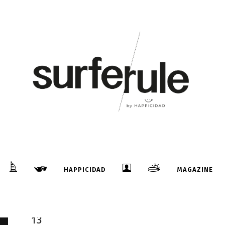
07
Ene
FREESTYLE CAPÍTULO 1
...
HAPPICIDAD
MAGAZINE
13