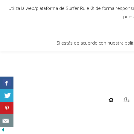
07
Utiliza la web/plataforma de Surfer Rule ® de forma responsab
Dic
pues 
Si estás de acuerdo con nuestra polít
JAI LEE – INTERMISSION
...