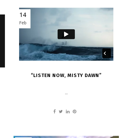
14
Feb
“LISTEN NOW, MISTY DAWN”
...