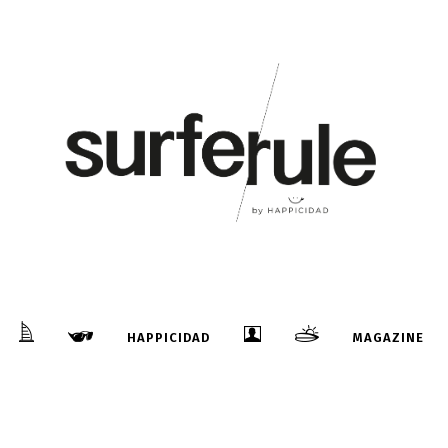
20
Oct
HAMMEMAN, FREESTONE Y DAVIES
ILUMINAN INDONESIA
...
HAPPICIDAD
MAGAZINE