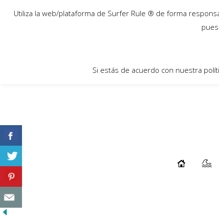
12
Utiliza la web/plataforma de Surfer Rule ® de forma responsab
Feb
pues 
Si estás de acuerdo con nuestra polít
Otherside – Øystein Bråten
...